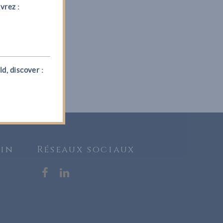
vrez :
d, discover :
Vin
Réseaux sociaux