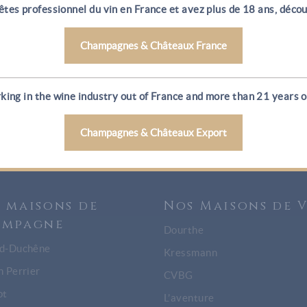
êtes professionnel du vin en France et avez plus de 18 ans, décou
Photography
Photography
Champagnes & Châteaux France
king in the wine industry out of France and more than 21 years ol
Champagnes & Châteaux Export
 maisons de
Nos Maisons de 
ampagne
Dourthe
d-Duchêne
Kressmann
h Perrier
CVBG
ot
L’aventure