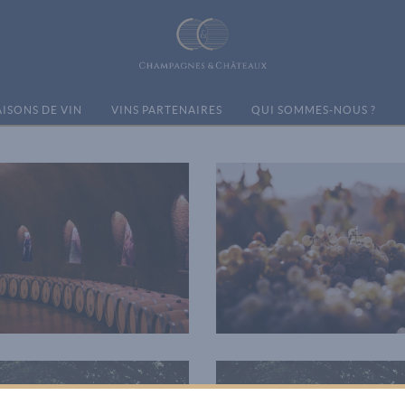
ISONS DE VIN
VINS PARTENAIRES
QUI SOMMES-NOUS ?
Wine Club
Green Wine
Photography
Photography
White Wine
Wineyards