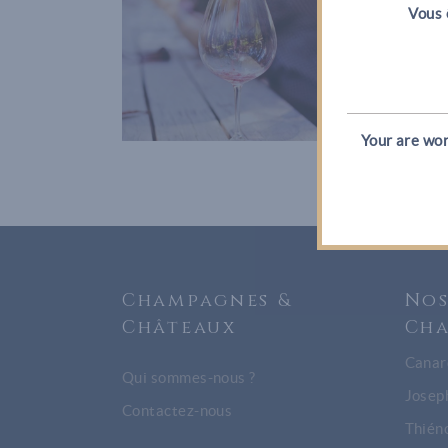
Vous 
Photography
Your are wor
Champagnes &
Nos
Châteaux
Ch
Canar
Qui sommes-nous ?
Josep
Contactez-nous
Thién