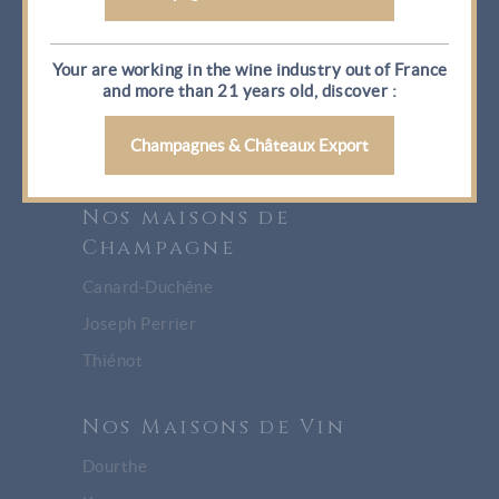
Champagnes & Châteaux
Your are working in the wine industry out of France
and more than 21 years old, discover :
Qui sommes-nous ?
Champagnes & Châteaux Export
Contactez-nous
Nos maisons de
Champagne
Canard-Duchêne
Joseph Perrier
Thiénot
Nos Maisons de Vin
Dourthe