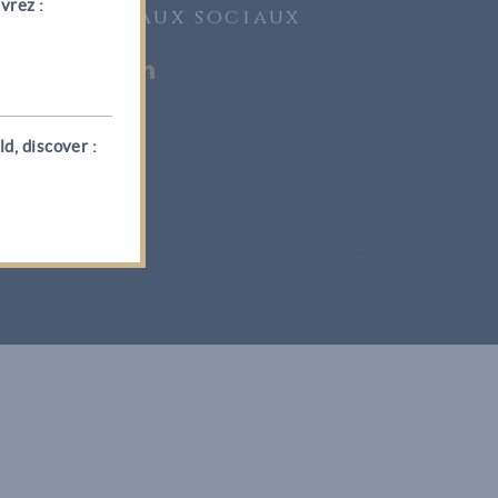
vrez :
Vin
Réseaux sociaux
d, discover :