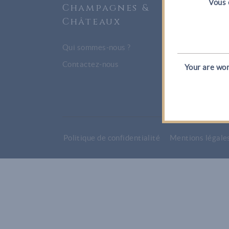
Vous 
Champagnes &
Nos
Châteaux
Ch
Canar
Qui sommes-nous ?
Josep
Contactez-nous
Your are wor
Thién
Politique de confidentialité
Mentions légale