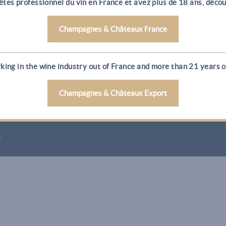
êtes professionnel du vin en France et avez plus de 18 ans, décou
 maisons de
Nos Maisons de 
ampagne
Dourthe
Champagnes & Châteaux France
d-Duchêne
Kressmann
h Perrier
CVBG
king in the wine industry out of France and more than 21 years ol
ot
L’aventure
Champagnes & Châteaux Export
s