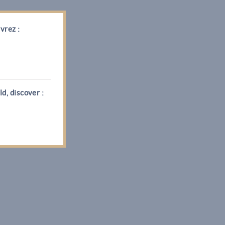
vrez :
d, discover :